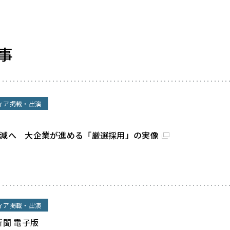
事
ィア掲載・出演
割減へ 大企業が進める「厳選採用」の実像
ィア掲載・出演
新聞 電子版