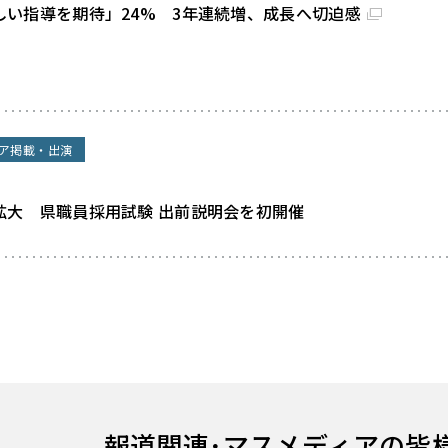
しい指導を期待」24% 3年連続増、成長へ切迫感
ア掲載・出演
拡大 県職員採用試験 出前説明会を初開催
報道関連･
マスメディアの皆