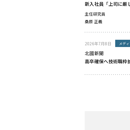
新入社員「上司に厳
主任研究員
桑原 正義
2026年7月8日
メディ
北國新聞
高卒確保へ技術職枠