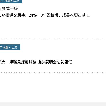
ィア掲載・出演
新聞 電子版
しい指導を期待」24% 3年連続増、成長へ切迫感
ア掲載・出演
拡大 県職員採用試験 出前説明会を初開催