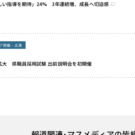
しい指導を期待」24% 3年連続増、成長へ切迫感
ア掲載・出演
拡大 県職員採用試験 出前説明会を初開催
報道関連･
マスメディアの皆