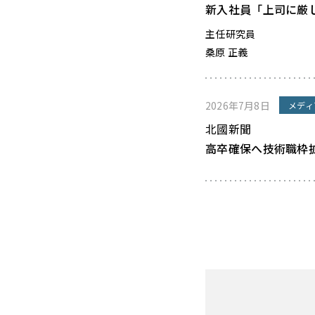
新入社員「上司に厳
主任研究員
桑原 正義
2026年7月8日
メディ
北國新聞
高卒確保へ技術職枠