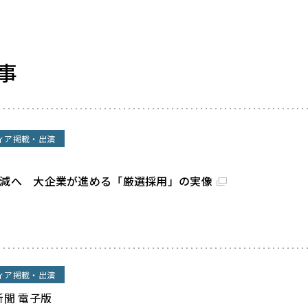
事
ィア掲載・出演
割減へ 大企業が進める「厳選採用」の実像
ィア掲載・出演
新聞 電子版