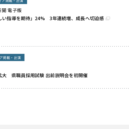
ィア掲載・出演
新聞 電子版
しい指導を期待」24% 3年連続増、成長へ切迫感
ア掲載・出演
拡大 県職員採用試験 出前説明会を初開催