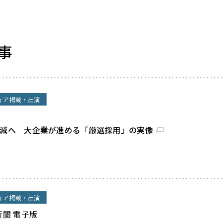
事
ィア掲載・出演
割減へ 大企業が進める「厳選採用」の実像
ィア掲載・出演
新聞 電子版