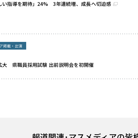
しい指導を期待」24% 3年連続増、成長へ切迫感
ア掲載・出演
拡大 県職員採用試験 出前説明会を初開催
報道関連･
マスメディアの皆