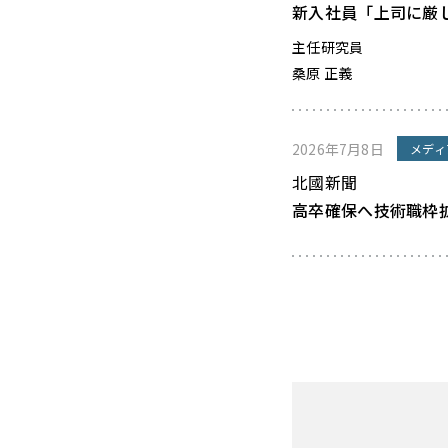
新入社員「上司に厳
主任研究員
桑原 正義
2026年7月8日
メディ
北國新聞
高卒確保へ技術職枠