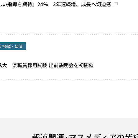
しい指導を期待」24% 3年連続増、成長へ切迫感
ア掲載・出演
拡大 県職員採用試験 出前説明会を初開催
報道関連･
マスメディアの皆