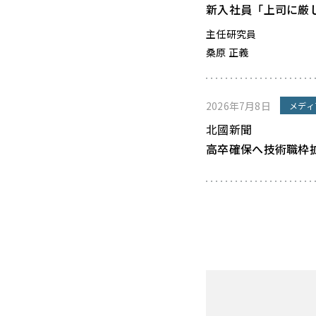
新入社員「上司に厳
主任研究員
桑原 正義
2026年7月8日
メディ
北國新聞
高卒確保へ技術職枠