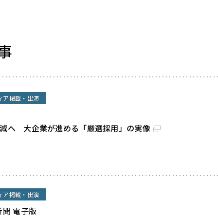
事
ィア掲載・出演
割減へ 大企業が進める「厳選採用」の実像
ィア掲載・出演
新聞 電子版