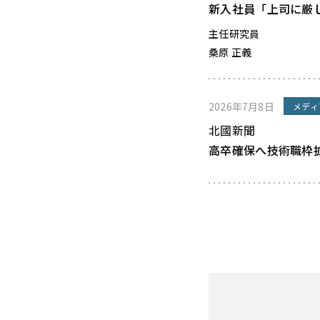
新入社員「上司に厳
主任研究員
桑原 正義
2026年7月8日
メディ
北國新聞
高卒確保へ技術職枠