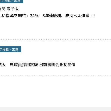
ィア掲載・出演
新聞 電子版
しい指導を期待」24% 3年連続増、成長へ切迫感
ア掲載・出演
拡大 県職員採用試験 出前説明会を初開催