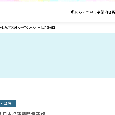
私たちについて
事業内容
0社超就活戦線で先行くDX人材－就活探偵団
・出演
 日本経済新聞電子版