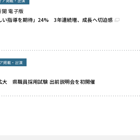
ィア掲載・出演
新聞 電子版
しい指導を期待」24% 3年連続増、成長へ切迫感
ア掲載・出演
拡大 県職員採用試験 出前説明会を初開催