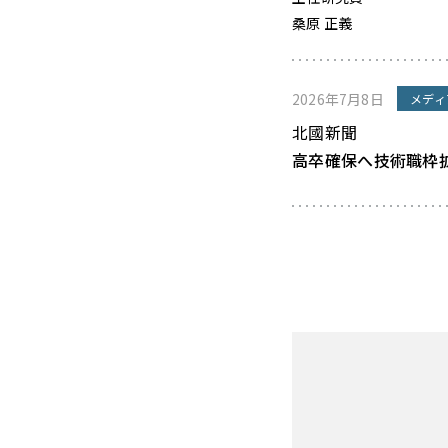
桑原 正義
2026年7月8日
メディ
北國新聞
高卒確保へ技術職枠