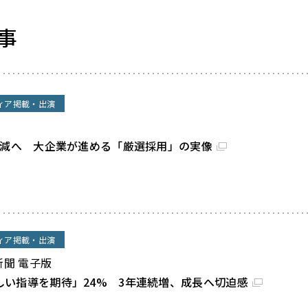
事
ィア掲載・出演
割減へ 大企業が進める「厳選採用」の実像
ィア掲載・出演
新聞 電子版
しい指導を期待」24% 3年連続増、成長へ切迫感