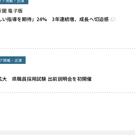
ィア掲載・出演
新聞 電子版
しい指導を期待」24% 3年連続増、成長へ切迫感
ア掲載・出演
拡大 県職員採用試験 出前説明会を初開催