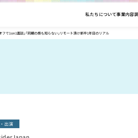
私たちについて
事業内容
オフで1on1面談｣｢同期の顔も知らない｣リモート漬け新卒1年目のリアル
・出演
siderJapan