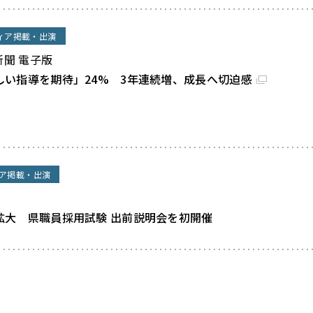
ィア掲載・出演
新聞 電子版
しい指導を期待」24% 3年連続増、成長へ切迫感
ア掲載・出演
拡大 県職員採用試験 出前説明会を初開催