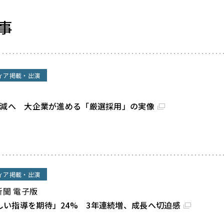
事
ィア掲載・出演
割減へ 大企業が進める「厳選採用」の実像
ィア掲載・出演
新聞 電子版
しい指導を期待」24% 3年連続増、成長へ切迫感