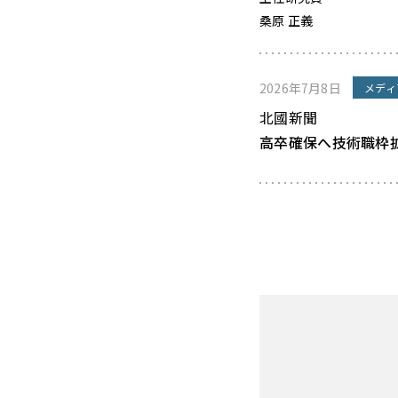
桑原 正義
2026年7月8日
メディ
北國新聞
高卒確保へ技術職枠