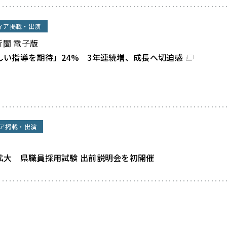
ィア掲載・出演
新聞 電子版
しい指導を期待」24% 3年連続増、成長へ切迫感
ア掲載・出演
拡大 県職員採用試験 出前説明会を初開催