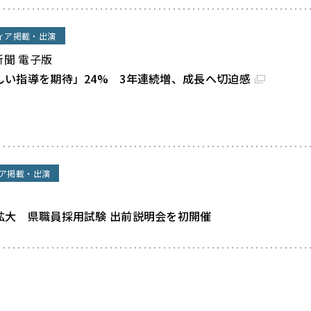
ィア掲載・出演
新聞 電子版
しい指導を期待」24% 3年連続増、成長へ切迫感
ア掲載・出演
拡大 県職員採用試験 出前説明会を初開催