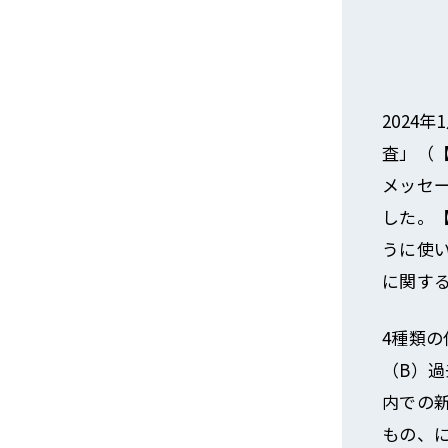
2024
査」（
メッセ
した。
うに使
に関す
4種類
（B）
内での
もの、