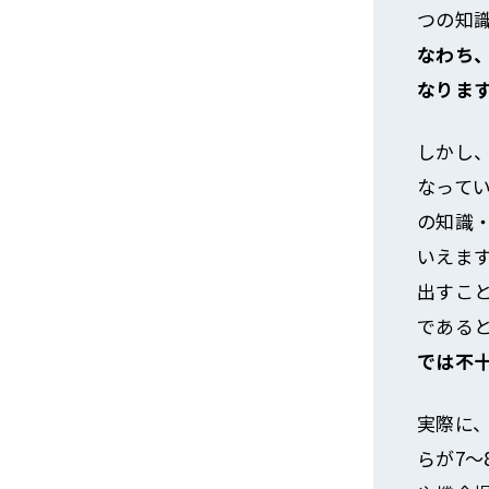
つの知識
なわち
なりま
しかし
なって
の知識
いえま
出すこ
である
では不
実際に
らが7