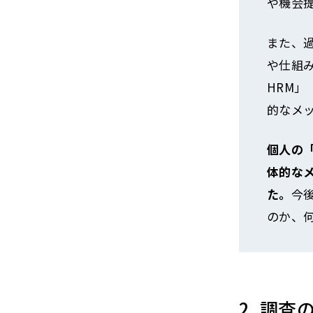
や機会
また、
や仕組
HRM
的なメ
個人の
体的な
た。
今
のか、
2. 調査