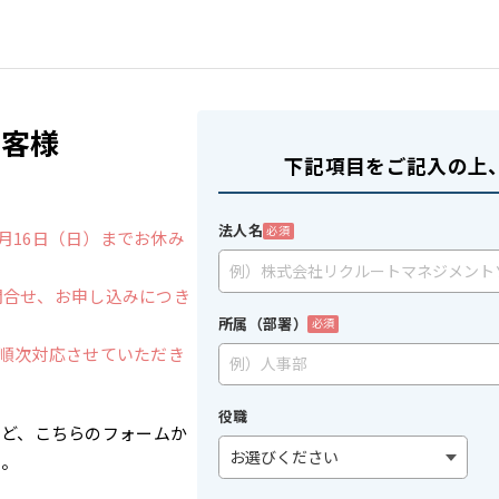
お客様
下記項目をご記入の上
法人名
必須
年8月16日（日）までお休み
お問合せ、お申し込みにつき
所属（部署）
必須
より順次対応させていただき
役職
など、こちらのフォームか
い。