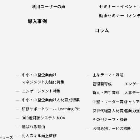
利用ユーザーの声
セミナー・イベント
動画セミナー（オン
導入事例
コラム
中小・中堅企業向け
主なテーマ・課題
マネジメント力強化特集
管理職育成
エンゲー
エンゲージメント特集
新人・若手育成
人事デー
中小・中堅企業向け人材育成特集
中堅・リーダー育成
キャリア
研修サポートツール Learning Pit
次世代経営人材育成
営業力強
360度評価システム MOA
その他テーマ・課題
選ばれる理由
お悩み別サービス診断
対人スキル向上研修
シリーズ