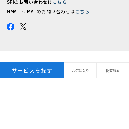
SPIのお問い合わせは
こちら
NMAT・JMATのお問い合わせは
こちら
サービスを探す
お気に
入り
閲覧
履歴
プライバシーポリシー
パーソナルデータ指針
個人情報の保管期間
外国への個人情報の提供
利用規約
サイトマップ