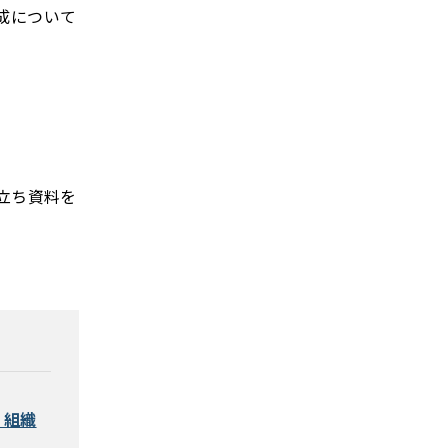
成について
立ち資料を
」組織