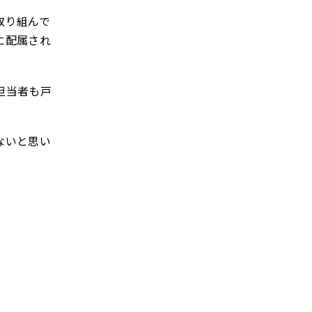
取り組んで
に配属され
担当者も戸
ないと思い
」