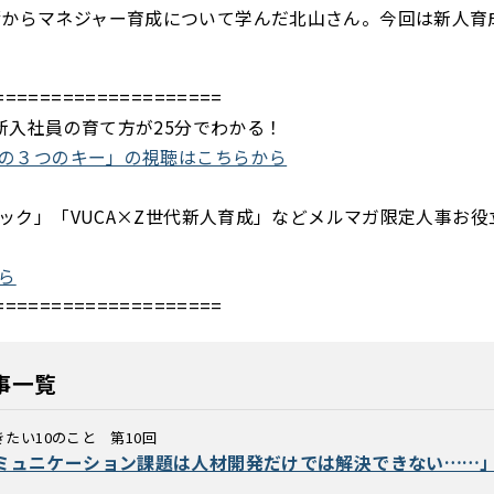
輩からマネジャー育成について学んだ北山さん。今回は新人育
====================
新入社員の育て方が25分でわかる！
の３つのキー」の視聴はこちらから
ック」「VUCA×Z世代新人育成」などメルマガ限定人事お役
ら
====================
事一覧
たい10のこと 第10回
ミュニケーション課題は人材開発だけでは解決できない……