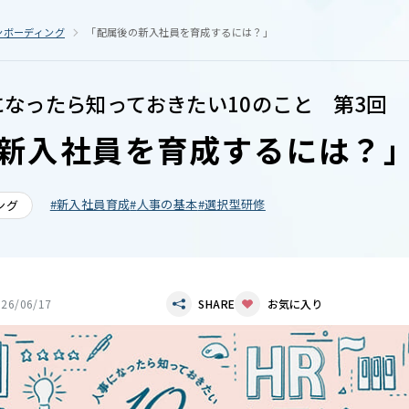
ンボーディング
「配属後の新入社員を育成するには？」
になったら知っておきたい10のこと 第3回
新入社員を育成するには？
新入社員育成
人事の基本
選択型研修
ング
026/06/17
SHARE
お気に入り