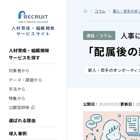
STEP
コラム
新人・若手のオ
人材育成・組織開発
人事
サービスサイト
連載・コラム
「配属後の
人材育成・組織開発
サービスを探す
新人・若手のオンボーディ
対象者から
テーマ・課題から
手法から
特集から
公開日：
2020/03/02
更新日：
2
公開型研修
選ばれる理由
導入事例