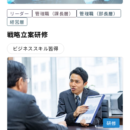
リーダー
管理職（課長層）
管理職（部長層）
経営層
戦略立案研修
ビジネススキル習得
研修